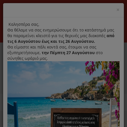
(+30) 210 2796031
Cl
×
modal
title
Αποκλειστικά γνήσια ανταλλακτικά
Καλησπέρα σας,
Θα θέλαμε να σας ενημερώσουμε ότι το κατάστημά μας
Σύνδεση
Εγγραφή
Εταιρεία
Επικοινωνία
θα παραμείνει κλειστό για τις θερινές μας διακοπές
από
τις 6 Αυγούστου έως και τις 26 Αυγούστου.
Θα είμαστε και πάλι κοντά σας, έτοιμοι να σας
εξυπηρετήσουμε,
την Πέμπτη 27 Αυγούστου
στο
σύνηθες ωράριό μας.
0
MENU
Ανταλλακτικά ηλεκτρικών συσκευών
Home
Χύτρα