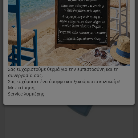
Πλαϊνή Λαβή Χύτρας Fissler 6lt Magic Blue
Σας ευχαριστούμε θερμά για την εμπιστοσύνη και τη
συνεργασία σας.
Σας ευχόμαστε ένα όμορφο και ξεκούραστο καλοκαίρι!
Με εκτίμηση,
Service λυμπέρης