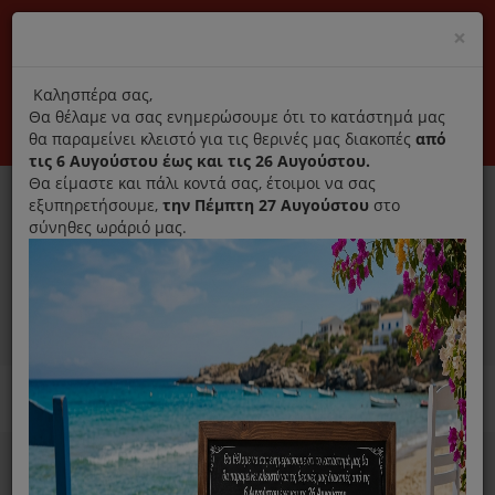
(+30) 210 2796031
Cl
×
modal
title
Αποκλειστικά γνήσια ανταλλακτικά
Καλησπέρα σας,
Θα θέλαμε να σας ενημερώσουμε ότι το κατάστημά μας
Σύνδεση
Εγγραφή
Εταιρεία
Επικοινωνία
θα παραμείνει κλειστό για τις θερινές μας διακοπές
από
τις 6 Αυγούστου έως και τις 26 Αυγούστου.
Θα είμαστε και πάλι κοντά σας, έτοιμοι να σας
εξυπηρετήσουμε,
την Πέμπτη 27 Αυγούστου
στο
σύνηθες ωράριό μας.
0
MENU
Ανταλλακτικά ηλεκτρικών συσκευών
Home
Χύτρα