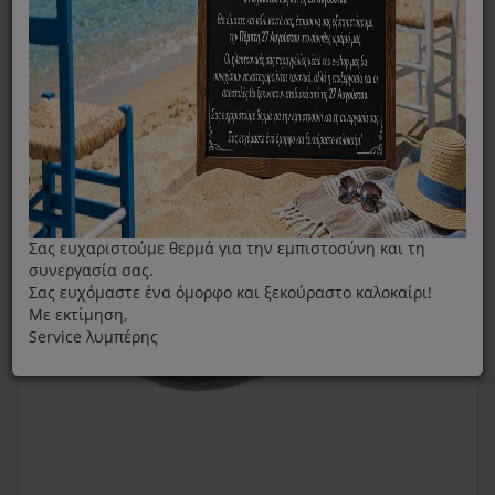
Πλαϊνή Λαβή Χύτρας Fissler Solar 6lt
Σας ευχαριστούμε θερμά για την εμπιστοσύνη και τη
συνεργασία σας.
Σας ευχόμαστε ένα όμορφο και ξεκούραστο καλοκαίρι!
Με εκτίμηση,
Service λυμπέρης