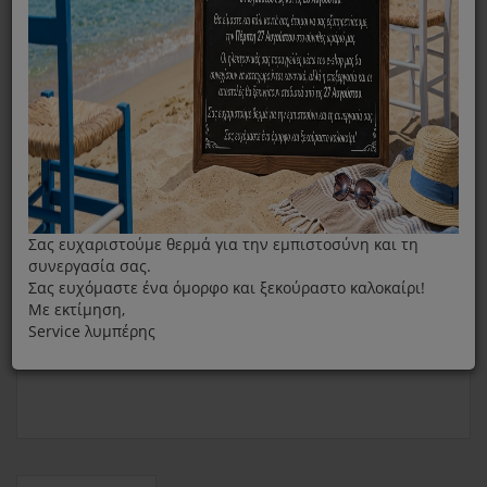
Πλαϊνή Λαβή Χύτρας Fissler Vitaquick 26cm Νέου Τύπου
Σας ευχαριστούμε θερμά για την εμπιστοσύνη και τη
συνεργασία σας.
Σας ευχόμαστε ένα όμορφο και ξεκούραστο καλοκαίρι!
Με εκτίμηση,
Service λυμπέρης