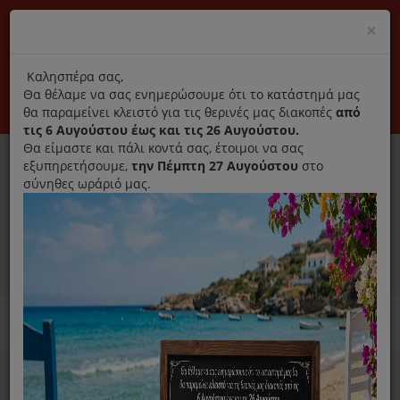
(+30) 210 2796031
Cl
×
modal
title
Αποκλειστικά γνήσια ανταλλακτικά
Καλησπέρα σας,
Θα θέλαμε να σας ενημερώσουμε ότι το κατάστημά μας
Σύνδεση
Εγγραφή
Εταιρεία
Επικοινωνία
θα παραμείνει κλειστό για τις θερινές μας διακοπές
από
τις 6 Αυγούστου έως και τις 26 Αυγούστου.
Θα είμαστε και πάλι κοντά σας, έτοιμοι να σας
εξυπηρετήσουμε,
την Πέμπτη 27 Αυγούστου
στο
σύνηθες ωράριό μας.
0
MENU
Ανταλλακτικά ηλεκτρικών συσκευών
Home
Χύτρα