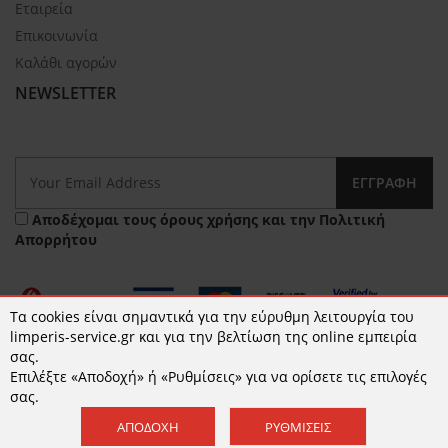
Εταιρεία
Επικοινωνία
Καλάθι αγορών
NEWSLETTER
ΕΓΓΡΑΦΉ
Αποδέχομαι τους
όρους χρήσης
και την
Πολιτική
Απορρήτου
Τα cookies είναι σημαντικά για την εύρυθμη λειτουργία του
limperis-service.gr και για την βελτίωση της online εμπειρία
σας.
Επιλέξτε «Αποδοχή» ή «Ρυθμίσεις» για να ορίσετε τις επιλογές
© 2026 limperis-service.gr | Κατασκευή ιστοσελίδων -
σας.
www.qualityweb.gr
ΑΠΟΔΟΧΉ
ΡΥΘΜΊΣΕΙΣ