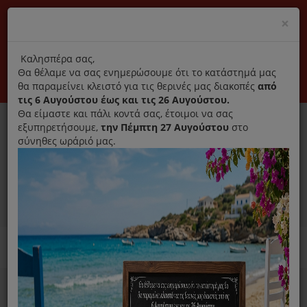
(+30) 210 2796031
Cl
×
modal
title
Αποκλειστικά γνήσια ανταλλακτικά
Καλησπέρα σας,
Θα θέλαμε να σας ενημερώσουμε ότι το κατάστημά μας
Σύνδεση
Εγγραφή
Εταιρεία
Επικοινωνία
θα παραμείνει κλειστό για τις θερινές μας διακοπές
από
τις 6 Αυγούστου έως και τις 26 Αυγούστου.
Θα είμαστε και πάλι κοντά σας, έτοιμοι να σας
εξυπηρετήσουμε,
την Πέμπτη 27 Αυγούστου
στο
σύνηθες ωράριό μας.
0
MENU
Ανταλλακτικά ηλεκτρικών συσκευών
Home
Χύτρα