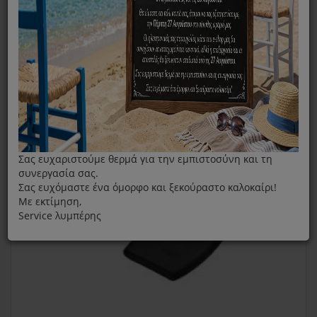
Πλαϊνή Λαβή Χύτρας Fissler Vitavit Edition Black 22cm Με
Οδηγό
Σας ευχαριστούμε θερμά για την εμπιστοσύνη και τη
συνεργασία σας.
Σας ευχόμαστε ένα όμορφο και ξεκούραστο καλοκαίρι!
Με εκτίμηση,
Service λυμπέρης