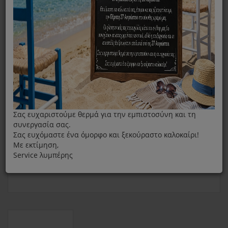
Πλαϊνή Λαβή Κατσαρόλας Fissler Intensa Μαύρη 20cm
Σας ευχαριστούμε θερμά για την εμπιστοσύνη και τη
συνεργασία σας.
Σας ευχόμαστε ένα όμορφο και ξεκούραστο καλοκαίρι!
Με εκτίμηση,
Service λυμπέρης