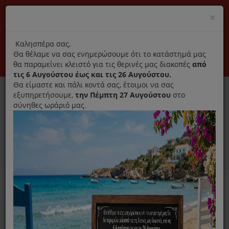
(+30) 210 2796031
Cl
×
modal
title
Αποκλειστικά γνήσια ανταλλακτικά
Καλησπέρα σας,
Θα θέλαμε να σας ενημερώσουμε ότι το κατάστημά μας
Σύνδεση
Εγγραφή
Εταιρεία
Επικοινωνία
θα παραμείνει κλειστό για τις θερινές μας διακοπές
από
τις 6 Αυγούστου έως και τις 26 Αυγούστου.
Θα είμαστε και πάλι κοντά σας, έτοιμοι να σας
εξυπηρετήσουμε,
την Πέμπτη 27 Αυγούστου
στο
σύνηθες ωράριό μας.
0
MENU
Ανταλλακτικά ηλεκτρικών συσκευών
Home
Χύτρα