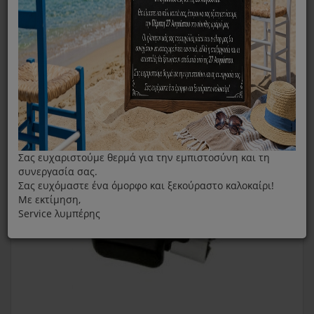
Πλαϊνή Λαβή Τηγανιού Fissler Vitavit Edition Black 26cm
Σας ευχαριστούμε θερμά για την εμπιστοσύνη και τη
συνεργασία σας.
Σας ευχόμαστε ένα όμορφο και ξεκούραστο καλοκαίρι!
Με εκτίμηση,
Service λυμπέρης