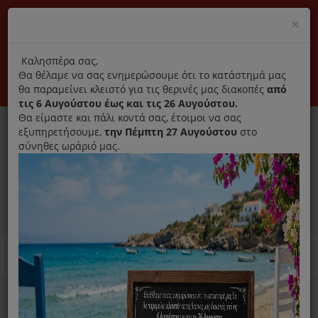
(+30) 210 2796031
Cl
×
modal
title
Αποκλειστικά γνήσια ανταλλακτικά
Καλησπέρα σας,
Θα θέλαμε να σας ενημερώσουμε ότι το κατάστημά μας
Σύνδεση
Εγγραφή
Εταιρεία
Επικοινωνία
θα παραμείνει κλειστό για τις θερινές μας διακοπές
από
τις 6 Αυγούστου έως και τις 26 Αυγούστου.
Θα είμαστε και πάλι κοντά σας, έτοιμοι να σας
εξυπηρετήσουμε,
την Πέμπτη 27 Αυγούστου
στο
σύνηθες ωράριό μας.
0
MENU
Ανταλλακτικά ηλεκτρικών συσκευών
Home
Χύτρα