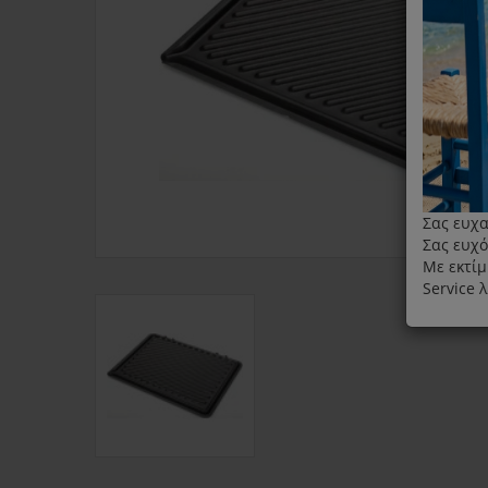
Σας ευχα
Σας ευχό
Με εκτίμ
Service 