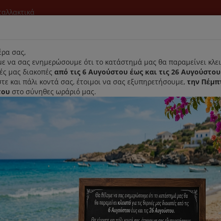
νταλλακτικά
l
ρα σας,
ε να σας ενημερώσουμε ότι το κατάστημά μας θα παραμείνει κλει
νές μας διακοπές
από τις 6 Αυγούστου έως και τις 26 Αυγούστου
τε και πάλι κοντά σας, έτοιμοι να σας εξυπηρετήσουμε,
την Πέμπ
του
στο σύνηθες ωράριό μας.
Αρχική
Laurastar
Παραλαβή- Παράδοση Κατ'οικον
hilips HD4467 (1 Τεμάχιο)
Πλάκα Τοστιέρας Philips HD4467
Κωδικός : 422245951881
Διαθεσιμότητα :
Καταργήθηκε