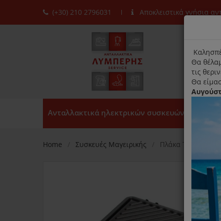
(+30) 210 2796031
Αποκλειστικά γνήσια α
moda
title
Καλησπέ
Θα θέλαμ
τις θερι
Θα είμασ
Αυγούσ
Ανταλλακτικά ηλεκτρικών συσκευών
Home
Συσκευές Μαγειρικής
Πλάκα Τοστιέρας P