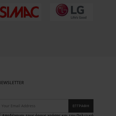
NEWSLETTER
ΕΓΓΡΑΦΉ
Αποδέχομαι τους
όρους χρήσης
και την
Πολιτική