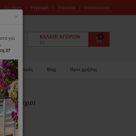
Σύνδεση
Εγγραφή
Εταιρεία
Επικοινωνία
Close
×
ΚΑΛΆΘΙ ΑΓΟΡΏΝ
0
στό για
€0
.
τη 27
Επισκευές
Blog
Όροι χρήσης
 (1 Τεμάχιο)