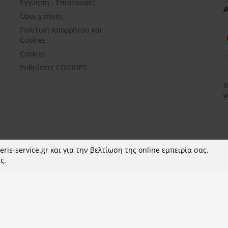
Εγγυήση - Επιστροφές
Όροι χρήσης
Πολιτική Απορρήτου και
Cookies
Cookies
Ρυθμίσεις COOKIES
©
w
ris-service.gr και για την βελτίωση της online εμπειρία σας.
ς.