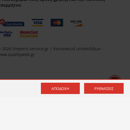
Απορρήτου
 2026 limperis-service.gr | Κατασκευή ιστοσελίδων -
ww.qualityweb.gr
ΑΠΟΔΟΧΉ
ΡΥΘΜΊΣΕΙΣ