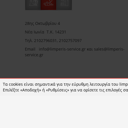
28ης Οκτωβρίου 4
Νέα Ιωνία Τ.Κ. 14231
Τηλ.
2102796031, 2102757097
Email in
fo@limperis-service.gr και sales@limperis-
service.gr
Ωράριο καταστήματος:
Τα cookies είναι σημαντικά για την εύρυθμη λειτουργία του limpe
Επιλέξτε «Αποδοχή» ή «Ρυθμίσεις» για να ορίσετε τις επιλογές σα
Δευτέρα- Τετάρτη :09:00-15:00
Τρίτη- Πέμπτη- Παρασκευή 09:00-18:00
Σάββατο : 09:00-14:00