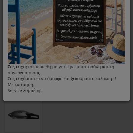
Πλήρες Καπάκι Χύτρας Fissler 6lt Vitaquick
Σας ευχαριστούμε θερμά για την εμπιστοσύνη και τη
συνεργασία σας.
Σας ευχόμαστε ένα όμορφο και ξεκούραστο καλοκαίρι!
Με εκτίμηση,
Service λυμπέρης