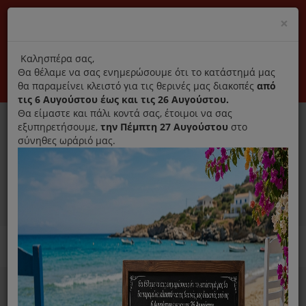
(+30) 210 2796031
Cl
×
modal
title
Αποκλειστικά γνήσια ανταλλακτικά
Καλησπέρα σας,
Θα θέλαμε να σας ενημερώσουμε ότι το κατάστημά μας
Σύνδεση
Εγγραφή
Εταιρεία
Επικοινωνία
θα παραμείνει κλειστό για τις θερινές μας διακοπές
από
τις 6 Αυγούστου έως και τις 26 Αυγούστου.
Θα είμαστε και πάλι κοντά σας, έτοιμοι να σας
εξυπηρετήσουμε,
την Πέμπτη 27 Αυγούστου
στο
σύνηθες ωράριό μας.
0
MENU
Ανταλλακτικά ηλεκτρικών συσκευών
Home
Χύτρα