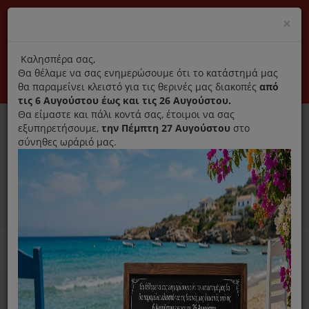
(+30) 210 2796031
Cl
×
modal
title
Αποκλειστικά γνήσια ανταλλακτικά
Καλησπέρα σας,
Θα θέλαμε να σας ενημερώσουμε ότι το κατάστημά μας
Σύνδεση
Εγγραφή
Εταιρεία
Επικοινωνία
θα παραμείνει κλειστό για τις θερινές μας διακοπές
από
τις 6 Αυγούστου έως και τις 26 Αυγούστου.
Θα είμαστε και πάλι κοντά σας, έτοιμοι να σας
εξυπηρετήσουμε,
την Πέμπτη 27 Αυγούστου
στο
σύνηθες ωράριό μας.
0
MENU
Ανταλλακτικά ηλεκτρικών συσκευών
Home
Χύτρα