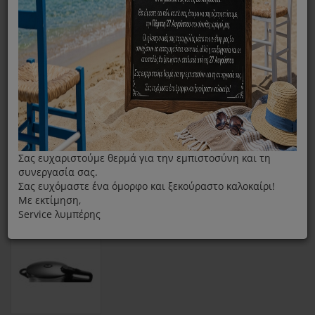
Πλήρες Καπάκι Χύτρας Fissler 8-10lt Vitaquick
Σας ευχαριστούμε θερμά για την εμπιστοσύνη και τη
συνεργασία σας.
Σας ευχόμαστε ένα όμορφο και ξεκούραστο καλοκαίρι!
Με εκτίμηση,
Service λυμπέρης