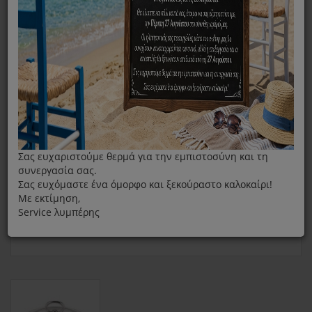
Πλήρες Καπάκι Κατσαρόλας Fissler C+S 20cm
Σας ευχαριστούμε θερμά για την εμπιστοσύνη και τη
συνεργασία σας.
Σας ευχόμαστε ένα όμορφο και ξεκούραστο καλοκαίρι!
Με εκτίμηση,
Service λυμπέρης