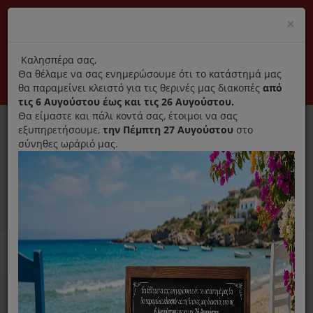
(+30) 210 2796031
Cl
×
modal
title
Αποκλειστικά γνήσια ανταλλακτικά
Καλησπέρα σας,
Θα θέλαμε να σας ενημερώσουμε ότι το κατάστημά μας
Σύνδεση
Εγγραφή
Εταιρεία
Επικοινωνία
θα παραμείνει κλειστό για τις θερινές μας διακοπές
από
τις 6 Αυγούστου έως και τις 26 Αυγούστου.
Θα είμαστε και πάλι κοντά σας, έτοιμοι να σας
εξυπηρετήσουμε,
την Πέμπτη 27 Αυγούστου
στο
σύνηθες ωράριό μας.
0
MENU
Ανταλλακτικά ηλεκτρικών συσκευών
Home
Χύτρα