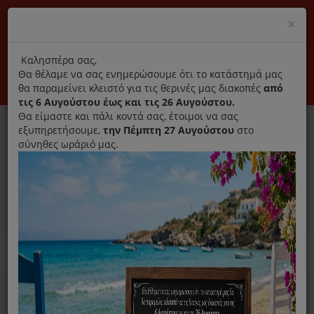
(+30) 210 2796031
Cl
×
modal
title
Αποκλειστικά γνήσια ανταλλακτικά
Καλησπέρα σας,
Θα θέλαμε να σας ενημερώσουμε ότι το κατάστημά μας
Σύνδεση
Εγγραφή
Εταιρεία
Επικοινωνία
θα παραμείνει κλειστό για τις θερινές μας διακοπές
από
τις 6 Αυγούστου έως και τις 26 Αυγούστου.
Θα είμαστε και πάλι κοντά σας, έτοιμοι να σας
εξυπηρετήσουμε,
την Πέμπτη 27 Αυγούστου
στο
σύνηθες ωράριό μας.
0
MENU
Ανταλλακτικά ηλεκτρικών συσκευών
Home
Χύτρα