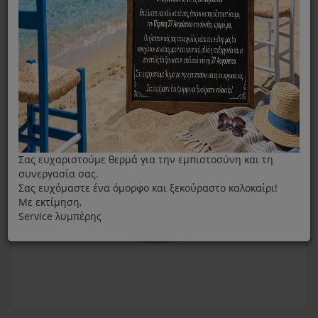
Πλήρες Καπάκι Κατσαρόλας Fissler Της Σειράς Florenz/
Barcelona 20cm
Σας ευχαριστούμε θερμά για την εμπιστοσύνη και τη
συνεργασία σας.
Σας ευχόμαστε ένα όμορφο και ξεκούραστο καλοκαίρι!
Με εκτίμηση,
Service λυμπέρης