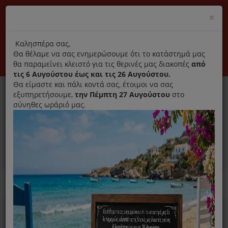
(+30) 210 2796031
Cl
×
modal
title
Αποκλειστικά γνήσια ανταλλακτικά
Καλησπέρα σας,
Θα θέλαμε να σας ενημερώσουμε ότι το κατάστημά μας
Σύνδεση
Εγγραφή
Εταιρεία
Επικοινωνία
θα παραμείνει κλειστό για τις θερινές μας διακοπές
από
τις 6 Αυγούστου έως και τις 26 Αυγούστου.
Θα είμαστε και πάλι κοντά σας, έτοιμοι να σας
εξυπηρετήσουμε,
την Πέμπτη 27 Αυγούστου
στο
σύνηθες ωράριό μας.
0
MENU
Ανταλλακτικά ηλεκτρικών συσκευών
Home
Χύτρα