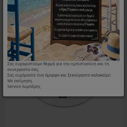
Πλήρες Καπάκι Τηγανιού Wok Kanton Fissler 30cm
Σας ευχαριστούμε θερμά για την εμπιστοσύνη και τη
συνεργασία σας.
Σας ευχόμαστε ένα όμορφο και ξεκούραστο καλοκαίρι!
Με εκτίμηση,
Service λυμπέρης