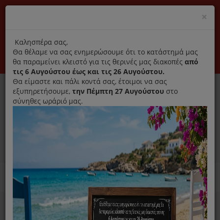
(+30) 210 2796031
Cl
×
modal
title
Αποκλειστικά γνήσια ανταλλακτικά
Καλησπέρα σας,
Θα θέλαμε να σας ενημερώσουμε ότι το κατάστημά μας
Σύνδεση
Εγγραφή
Εταιρεία
Επικοινωνία
θα παραμείνει κλειστό για τις θερινές μας διακοπές
από
τις 6 Αυγούστου έως και τις 26 Αυγούστου.
Θα είμαστε και πάλι κοντά σας, έτοιμοι να σας
εξυπηρετήσουμε,
την Πέμπτη 27 Αυγούστου
στο
σύνηθες ωράριό μας.
0
MENU
Ανταλλακτικά ηλεκτρικών συσκευών
Home
Χύτρα
Ροζέτα Από Τηγάνι Fissler Μαύρη