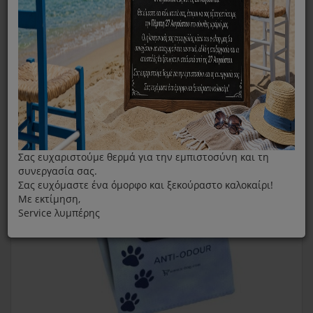
Σακούλες Σκούπας AEG S-Bag Κατά Των Οσμών
Σας ευχαριστούμε θερμά για την εμπιστοσύνη και τη
συνεργασία σας.
Σας ευχόμαστε ένα όμορφο και ξεκούραστο καλοκαίρι!
Με εκτίμηση,
Service λυμπέρης