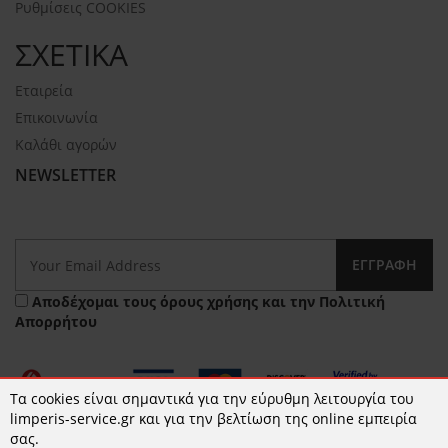
Ρυθμίσεις COOKIES
ΣΧΕΤΙΚΑ
Εταιρεία
Επικοινωνία
Καλάθι αγορών
NEWSLETTER
ΕΓΓΡΑΦΉ
Αποδέχομαι τους
όρους χρήσης
και την
Πολιτική
Απορρήτου
Τα cookies είναι σημαντικά για την εύρυθμη λειτουργία του
limperis-service.gr και για την βελτίωση της online εμπειρία
σας.