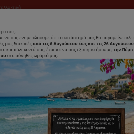
νταλλακτικά
l
ρα σας,
ε να σας ενημερώσουμε ότι το κατάστημά μας θα παραμείνει κλει
νές μας διακοπές
από τις 6 Αυγούστου έως και τις 26 Αυγούστου
τε και πάλι κοντά σας, έτοιμοι να σας εξυπηρετήσουμε,
την Πέμπ
του
στο σύνηθες ωράριό μας.
Αρχική
Laurastar
Παραλαβή- Παράδοση Κατ'οικον
οστίφτης
Σετ Κώνων Λεμονοστίφτη IZZY KJ1002
Σετ Κώνων Λεμονοστίφτη IZZY 
Κωδικός : 211130
Διαθεσιμότητα :
Καταργήθηκε