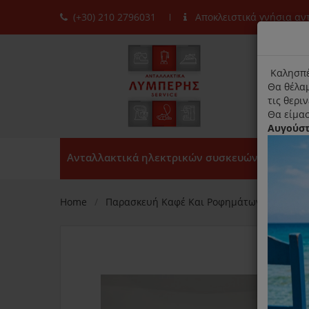
(+30) 210 2796031
Αποκλειστικά γνήσια α
moda
title
Καλησπέ
Θα θέλαμ
τις θερι
Θα είμασ
Αυγούσ
Ανταλλακτικά ηλεκτρικών συσκευών
Home
Παρασκευή Καφέ Και Ροφημάτων
Λεμον