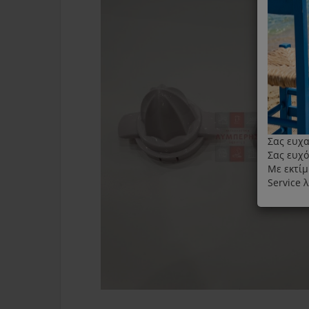
Σας ευχα
Σας ευχό
Με εκτίμ
Service 