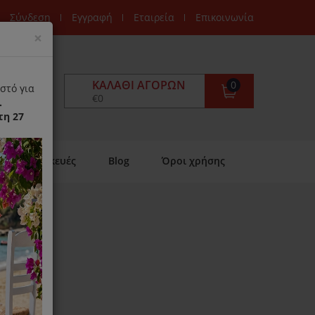
Σύνδεση
Εγγραφή
Εταιρεία
Επικοινωνία
Close
×
ΚΑΛΆΘΙ ΑΓΟΡΏΝ
0
στό για
€0
.
τη 27
Επισκευές
Blog
Όροι χρήσης
KJ1002