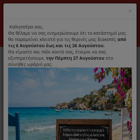
(+30) 210 2796031
Cl
×
modal
title
Αποκλειστικά γνήσια ανταλλακτικά
Καλησπέρα σας,
Θα θέλαμε να σας ενημερώσουμε ότι το κατάστημά μας
Σύνδεση
Εγγραφή
Εταιρεία
Επικοινωνία
θα παραμείνει κλειστό για τις θερινές μας διακοπές
από
τις 6 Αυγούστου έως και τις 26 Αυγούστου.
Θα είμαστε και πάλι κοντά σας, έτοιμοι να σας
εξυπηρετήσουμε,
την Πέμπτη 27 Αυγούστου
στο
σύνηθες ωράριό μας.
0
MENU
Ανταλλακτικά ηλεκτρικών συσκευών
Home
Ραπτομηχανή
SINGER BOX 4