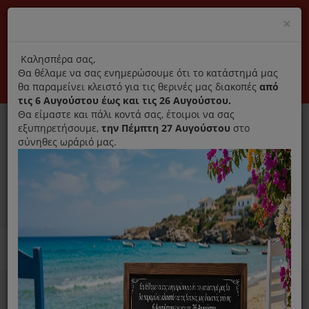
(+30) 210 2796031
Cl
×
modal
title
Αποκλειστικά γνήσια ανταλλακτικά
Καλησπέρα σας,
Θα θέλαμε να σας ενημερώσουμε ότι το κατάστημά μας
Σύνδεση
Εγγραφή
Εταιρεία
Επικοινωνία
θα παραμείνει κλειστό για τις θερινές μας διακοπές
από
τις 6 Αυγούστου έως και τις 26 Αυγούστου.
Θα είμαστε και πάλι κοντά σας, έτοιμοι να σας
εξυπηρετήσουμε,
την Πέμπτη 27 Αυγούστου
στο
σύνηθες ωράριό μας.
0
MENU
Ανταλλακτικά ηλεκτρικών συσκευών
Home
Συσκευές Μαγειρικής