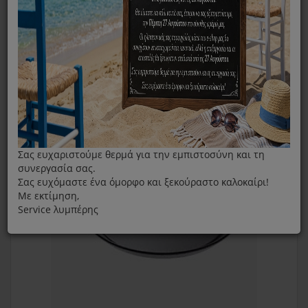
Στρογγυλό Ρηχό Ταψί Με Φινίρισμα PerfectClean HBF 27-1
Miele
Σας ευχαριστούμε θερμά για την εμπιστοσύνη και τη
συνεργασία σας.
Σας ευχόμαστε ένα όμορφο και ξεκούραστο καλοκαίρι!
Με εκτίμηση,
Service λυμπέρης