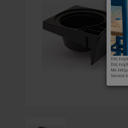
Σας ευχα
Σας ευχό
Με εκτίμ
Service 