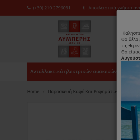
(+30) 210 2796031
Αποκλειστικά γνήσια α
moda
title
Καλησπέ
Θα θέλαμ
τις θερι
Θα είμασ
Αυγούσ
Ανταλλακτικά ηλεκτρικών συσκευών
Home
Παρασκευή Καφέ Και Ροφημάτων
Καφετ