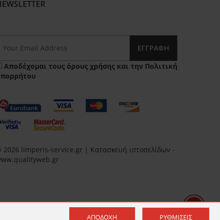
NEWSLETTER
ΕΓΓΡΑΦΉ
Αποδέχομαι τους
όρους χρήσης
και την
Πολιτική
Απορρήτου
 2026 limperis-service.gr | Κατασκευή ιστοσελίδων -
ww.qualityweb.gr
ΑΠΟΔΟΧΉ
ΡΥΘΜΊΣΕΙΣ