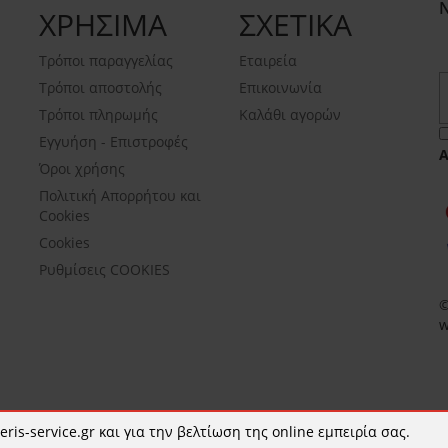
ΧΡΗΣΙΜΑ
ΣΧΕΤΙΚΑ
Τρόποι παραγγελίας
Εταιρεία
Τρόποι αποστολής
Επικοινωνία
Τρόποι πληρωμής
Καλάθι αγορών
Εγγυήση - Επιστροφές
Όροι χρήσης
Πολιτική Απορρήτου και
Cookies
Cookies
Ρυθμίσεις COOKIES
©
w
ris-service.gr και για την βελτίωση της online εμπειρία σας.