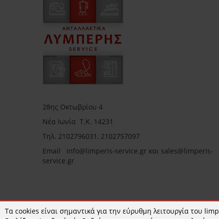
28ης Οκτωβρίου 4
Νέα Ιωνία Τ.Κ. 14231
Τηλ.
2102796031, 2102757097
Email in
fo@limperis-service.gr και sales@limperis-
service.gr
Ωράριο καταστήματος:
Τα cookies είναι σημαντικά για την εύρυθμη λειτουργία του limpe