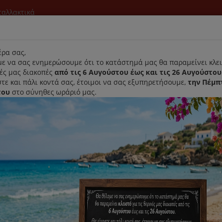
νταλλακτικά
l
ρα σας,
ε να σας ενημερώσουμε ότι το κατάστημά μας θα παραμείνει κλει
νές μας διακοπές
από τις 6 Αυγούστου έως και τις 26 Αυγούστου
τε και πάλι κοντά σας, έτοιμοι να σας εξυπηρετήσουμε,
την Πέμπ
του
στο σύνηθες ωράριό μας.
Αρχική
Laurastar
Παραλαβή- Παράδοση Κατ'οικον
ιέρα
Αξεσουάρ/ Ανταλλακτικά
Θήκη Κάψουλας Καφετιέρας Dol
Θήκη Κάψουλας Καφετιέρας Dol
Κωδικός : MS-622570
Διαθεσιμότητα :
Παράδοση Σε 4-10 Ημέρες