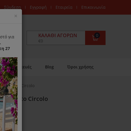
Σύνδεση
Εγγραφή
Εταιρεία
Επικοινωνία
Close
×
ΚΑΛΆΘΙ ΑΓΟΡΏΝ
0
στό για
€0
.
τη 27
Επισκευές
Blog
Όροι χρήσης
ce Gusto Circolo
ce Gusto Circolo