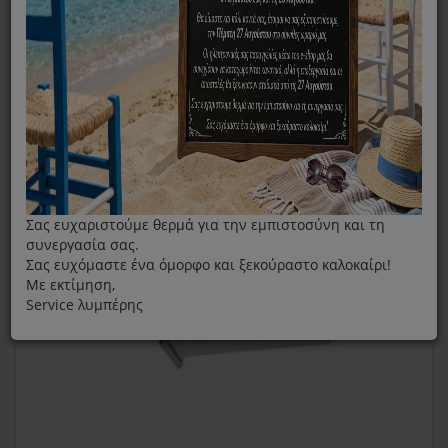
Καφετιέρα
Αξεσουάρ/ Ανταλλακτικά
Θήκη Κάψουλας Καφετιέρας Dolce Gusto Oblo
Σας ευχαριστούμε θερμά για την εμπιστοσύνη και τη
συνεργασία σας.
Σας ευχόμαστε ένα όμορφο και ξεκούραστο καλοκαίρι!
Με εκτίμηση,
Service λυμπέρης