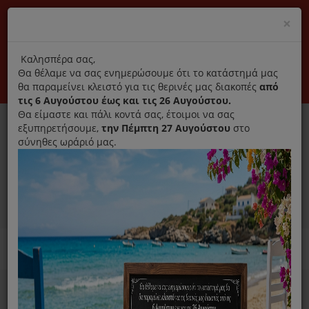
(+30) 210 2796031
Cl
×
modal
title
Αποκλειστικά γνήσια ανταλλακτικά
Καλησπέρα σας,
Θα θέλαμε να σας ενημερώσουμε ότι το κατάστημά μας
Σύνδεση
Εγγραφή
Εταιρεία
Επικοινωνία
θα παραμείνει κλειστό για τις θερινές μας διακοπές
από
τις 6 Αυγούστου έως και τις 26 Αυγούστου.
Θα είμαστε και πάλι κοντά σας, έτοιμοι να σας
εξυπηρετήσουμε,
την Πέμπτη 27 Αυγούστου
στο
σύνηθες ωράριό μας.
0
MENU
Ανταλλακτικά ηλεκτρικών συσκευών
Home
Παρασκευή Καφέ Και Ροφημάτων