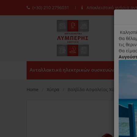
(+30) 210 2796031
Αποκλειστικά γνήσια α
moda
title
Καλησπέ
Θα θέλαμ
τις θερι
Θα είμασ
Αυγούσ
Ανταλλακτικά ηλεκτρικών συσκευών
Home
Χύτρα
Βαλβίδα Ασφαλείας Χύτρας Seb 