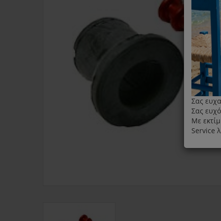
Σας ευχα
Σας ευχό
Με εκτίμ
Service 