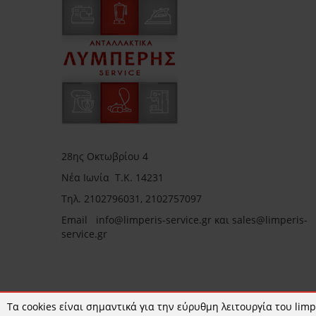
28ης Οκτωβρίου 4
Νέα Ιωνία Τ.Κ. 14231
Τηλ.
2102796031, 2102757097
Email in
fo@limperis-service.gr και sales@limperis-
service.gr
Ωράριο καταστήματος:
Τα cookies είναι σημαντικά για την εύρυθμη λειτουργία του limpe