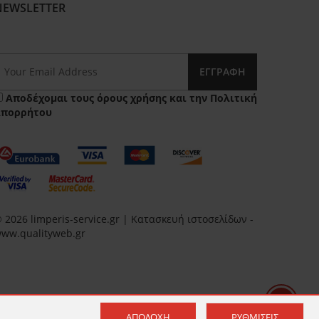
NEWSLETTER
ΕΓΓΡΑΦΉ
Αποδέχομαι τους
όρους χρήσης
και την
Πολιτική
Απορρήτου
 2026 limperis-service.gr | Κατασκευή ιστοσελίδων -
ww.qualityweb.gr
ΑΠΟΔΟΧΉ
ΡΥΘΜΊΣΕΙΣ