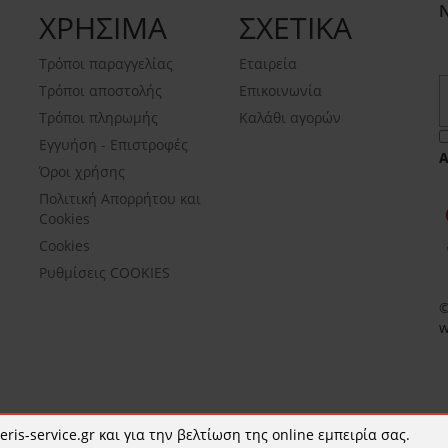
ΧΡΗΣΙΜΑ
ΣΧΕΤΙΚΑ
Τρόποι παραγγελίας
Εταιρεία
Τρόποι αποστολής
Επικοινωνία
Τρόποι πληρωμής
Καλάθι αγορών
Εγγυήση - Επιστροφές
Όροι χρήσης
Πολιτική Απορρήτου και
Cookies
Cookies
Ρυθμίσεις COOKIES
©
w
ris-service.gr και για την βελτίωση της online εμπειρία σας.