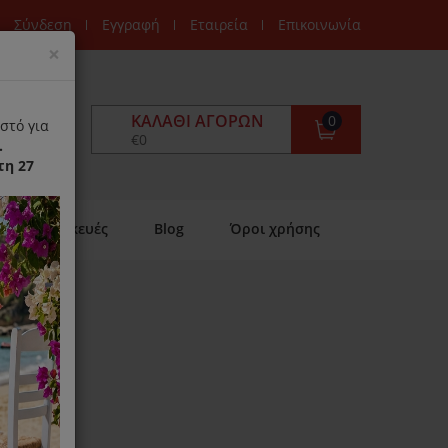
Σύνδεση
Εγγραφή
Εταιρεία
Επικοινωνία
Close
×
ΚΑΛΆΘΙ ΑΓΟΡΏΝ
0
στό για
€0
.
τη 27
Επισκευές
Blog
Όροι χρήσης
 Optima
ιαθέσιμο)