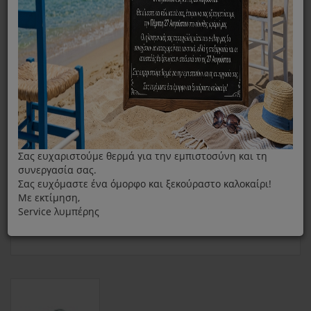
Βάση Σύνδεσης Στεγνωτηρίο Με Πλυντήριο AEG STA8GW
Σας ευχαριστούμε θερμά για την εμπιστοσύνη και τη
συνεργασία σας.
Σας ευχόμαστε ένα όμορφο και ξεκούραστο καλοκαίρι!
Με εκτίμηση,
Service λυμπέρης