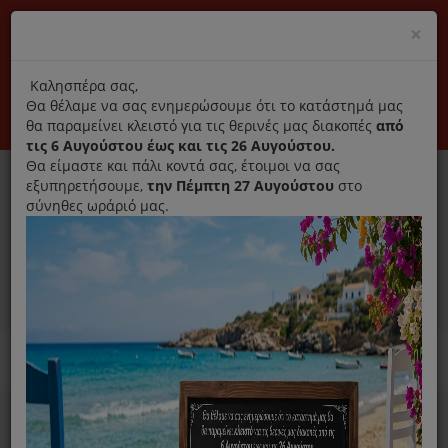
(+30) 210 2796031
Cl
×
modal
title
Αποκλειστικά γνήσια ανταλλακτικά
Καλησπέρα σας,
Θα θέλαμε να σας ενημερώσουμε ότι το κατάστημά μας
Σύνδεση
Εγγραφή
Εταιρεία
Επικοινωνία
θα παραμείνει κλειστό για τις θερινές μας διακοπές
από
τις 6 Αυγούστου έως και τις 26 Αυγούστου.
Θα είμαστε και πάλι κοντά σας, έτοιμοι να σας
εξυπηρετήσουμε,
την Πέμπτη 27 Αυγούστου
στο
σύνηθες ωράριό μας.
0
MENU
Ανταλλακτικά ηλεκτρικών συσκευών
Home
Στεγνωτήριο
Βάσεις Στεγνωτηρίου