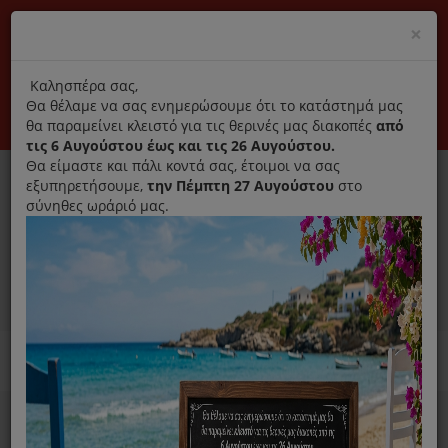
(+30) 210 2796031
Cl
×
modal
title
Αποκλειστικά γνήσια ανταλλακτικά
Καλησπέρα σας,
Θα θέλαμε να σας ενημερώσουμε ότι το κατάστημά μας
Σύνδεση
Εγγραφή
Εταιρεία
Επικοινωνία
θα παραμείνει κλειστό για τις θερινές μας διακοπές
από
τις 6 Αυγούστου έως και τις 26 Αυγούστου.
Θα είμαστε και πάλι κοντά σας, έτοιμοι να σας
εξυπηρετήσουμε,
την Πέμπτη 27 Αυγούστου
στο
σύνηθες ωράριό μας.
0
MENU
Ανταλλακτικά ηλεκτρικών συσκευών
Home
Χύτρα