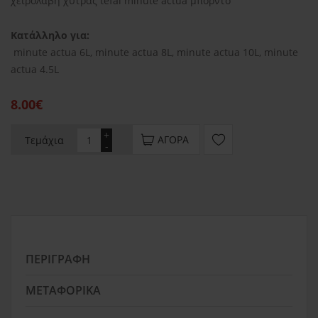
χειρολαβή χύτρας tefal minute actua μπορντό
Κατάλληλο για:
minute actua 6L, minute actua 8L, minute actua 10L, minute
actua 4.5L
8.00€
+
ΑΓΟΡΆ
Τεμάχια
-
ΠΕΡΙΓΡΑΦΉ
ΜΕΤΑΦΟΡΙΚΆ