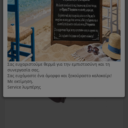
Χειρολαβή Χύτρας Tefal Minute Actua Μπορντό
Σας ευχαριστούμε θερμά για την εμπιστοσύνη και τη
συνεργασία σας.
Σας ευχόμαστε ένα όμορφο και ξεκούραστο καλοκαίρι!
Με εκτίμηση,
Service λυμπέρης