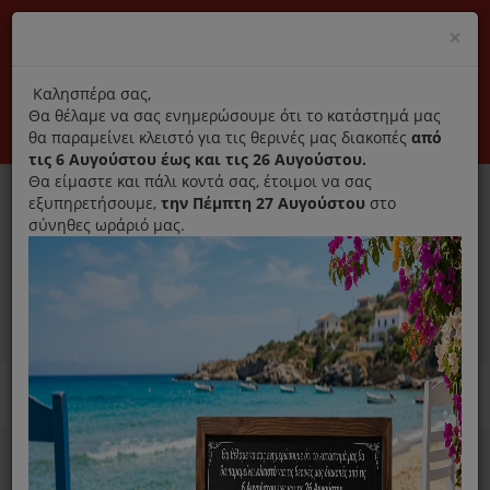
(+30) 210 2796031
Cl
×
modal
title
Αποκλειστικά γνήσια ανταλλακτικά
Καλησπέρα σας,
Θα θέλαμε να σας ενημερώσουμε ότι το κατάστημά μας
Σύνδεση
Εγγραφή
Εταιρεία
Επικοινωνία
θα παραμείνει κλειστό για τις θερινές μας διακοπές
από
τις 6 Αυγούστου έως και τις 26 Αυγούστου.
Θα είμαστε και πάλι κοντά σας, έτοιμοι να σας
εξυπηρετήσουμε,
την Πέμπτη 27 Αυγούστου
στο
σύνηθες ωράριό μας.
0
MENU
Ανταλλακτικά ηλεκτρικών συσκευών
Home
Προσωπική Φροντίδα