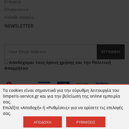
Εταιρεία
Επικοινωνία
Καλάθι αγορών
NEWSLETTER
ΕΓΓΡΑΦΉ
Αποδέχομαι τους
όρους χρήσης
και την
Πολιτική
Απορρήτου
Τα cookies είναι σημαντικά για την εύρυθμη λειτουργία του
limperis-service.gr και για την βελτίωση της online εμπειρία
σας.
Επιλέξτε «Αποδοχή» ή «Ρυθμίσεις» για να ορίσετε τις επιλογές
© 2026 limperis-service.gr | Κατασκευή ιστοσελίδων -
σας.
www.qualityweb.gr
ΑΠΟΔΟΧΉ
ΡΥΘΜΊΣΕΙΣ