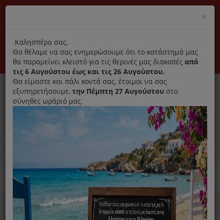
(+30) 210 2796031
Cl
×
modal
title
Αποκλειστικά γνήσια ανταλλακτικά
Καλησπέρα σας,
Θα θέλαμε να σας ενημερώσουμε ότι το κατάστημά μας
Σύνδεση
Εγγραφή
Εταιρεία
Επικοινωνία
θα παραμείνει κλειστό για τις θερινές μας διακοπές
από
τις 6 Αυγούστου έως και τις 26 Αυγούστου.
Θα είμαστε και πάλι κοντά σας, έτοιμοι να σας
εξυπηρετήσουμε,
την Πέμπτη 27 Αυγούστου
στο
σύνηθες ωράριό μας.
0
MENU
Ανταλλακτικά ηλεκτρικών συσκευών
Home
Καθαριστικό
Για Καφετιέρα