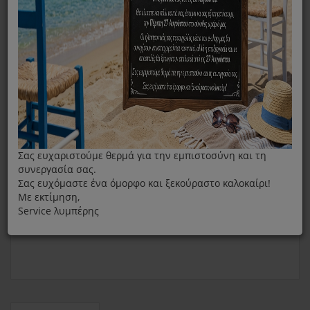
Yγρό Αφαλάτωσης Καφετιέρας Espresso Delonghi
Σας ευχαριστούμε θερμά για την εμπιστοσύνη και τη
συνεργασία σας.
Σας ευχόμαστε ένα όμορφο και ξεκούραστο καλοκαίρι!
Με εκτίμηση,
Service λυμπέρης