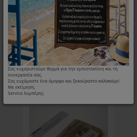
Ταξινόμηση ανά:
Εμφάνιση
Σας ευχαριστούμε θερμά για την εμπιστοσύνη και τη
συνεργασία σας.
Σας ευχόμαστε ένα όμορφο και ξεκούραστο καλοκαίρι!
Με εκτίμηση,
Service λυμπέρης