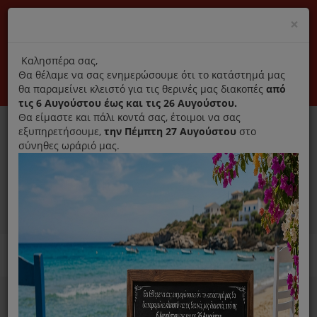
(+30) 210 2796031
Cl
×
modal
title
Αποκλειστικά γνήσια ανταλλακτικά
Καλησπέρα σας,
Θα θέλαμε να σας ενημερώσουμε ότι το κατάστημά μας
Σύνδεση
Εγγραφή
Εταιρεία
Επικοινωνία
θα παραμείνει κλειστό για τις θερινές μας διακοπές
από
τις 6 Αυγούστου έως και τις 26 Αυγούστου.
Θα είμαστε και πάλι κοντά σας, έτοιμοι να σας
εξυπηρετήσουμε,
την Πέμπτη 27 Αυγούστου
στο
σύνηθες ωράριό μας.
0
MENU
Ανταλλακτικά ηλεκτρικών συσκευών
Home
Ariete