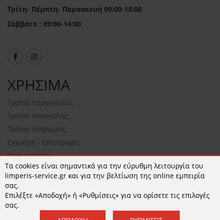
Τρίτη- Πέμπτη- Παρασκευή 09:00-18:00
Σάββατο : 09:00-14:00
ΧΡΗΣΙΜΑ
Τρόποι παραγγελίας
Τρόποι αποστολής
Τρόποι πληρωμής
Εγγυήση - Επιστροφές
Όροι χρήσης
Τα cookies είναι σημαντικά για την εύρυθμη λειτουργία του
Πολιτική Απορρήτου και Cookies
limperis-service.gr και για την βελτίωση της online εμπειρία
Cookies
σας.
Επιλέξτε «Αποδοχή» ή «Ρυθμίσεις» για να ορίσετε τις επιλογές
Ρυθμίσεις COOKIES
σας.
ΣΧΕΤΙΚΑ
ΑΠΟΔΟΧΉ
ΡΥΘΜΊΣΕΙΣ