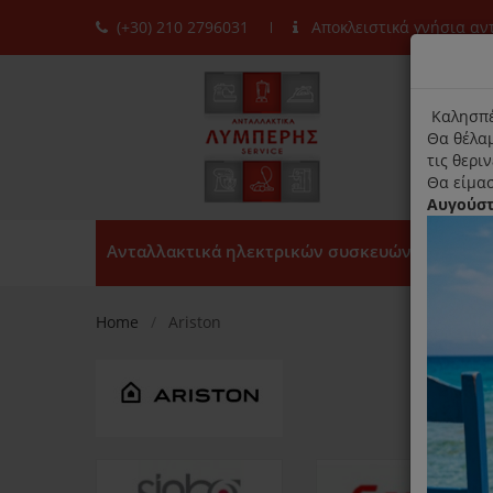
(+30) 210 2796031
Αποκλειστικά γνήσια α
moda
title
Καλησπέ
Θα θέλαμ
τις θερι
Θα είμασ
Αυγούσ
Ανταλλακτικά ηλεκτρικών συσκευών
Home
Ariston