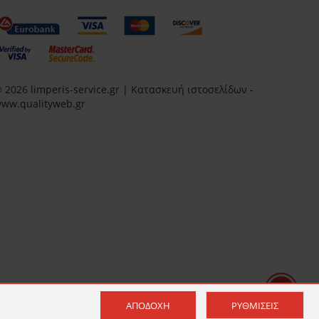
 2026 limperis-service.gr | Κατασκευή ιστοσελίδων -
ww.qualityweb.gr
ΑΠΟΔΟΧΉ
ΡΥΘΜΊΣΕΙΣ