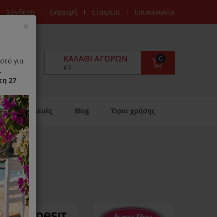
Σύνδεση
Εγγραφή
Εταιρεία
Επικοινωνία
Close
×
ΚΑΛΆΘΙ ΑΓΟΡΏΝ
0
στό για
€0
.
τη 27
Επισκευές
Blog
Όροι χρήσης