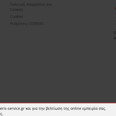
Πολιτική Απορρήτου και
Cookies
Cookies
Ρυθμίσεις COOKIES
©
w
ris-service.gr και για την βελτίωση της online εμπειρία σας.
ς.