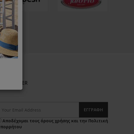
NEWSLETTER
ΕΓΓΡΑΦΉ
Αποδέχομαι τους
όρους χρήσης
και την
Πολιτική
Απορρήτου