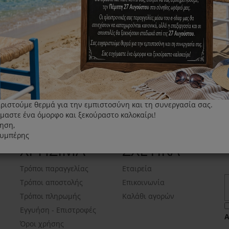
ριστούμε θερμά για την εμπιστοσύνη και τη συνεργασία σας.
μαστε ένα όμορφο και ξεκούραστο καλοκαίρι!
ηση,
λυμπέρης
ΧΡΗΣΙΜΑ
ΣΧΕΤΙΚΑ
Τρόποι παραγγελίας
Εταιρεία
Τρόποι αποστολής
Επικοινωνία
Τρόποι πληρωμής
Καλάθι αγορών
Εγγυήση - Επιστροφές
Όροι χρήσης