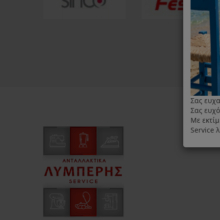
Σας ευχα
Σας ευχό
Με εκτίμ
Service 