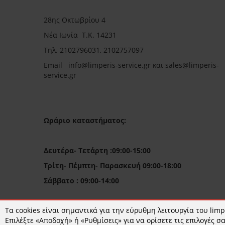
28ης Οκτωβρίου 4
Νέα Ιωνία Τ.Κ. 14231
Τηλ.
2102796031, 2102757097
Email in
fo@limperis-service.gr και sales@limperis-
service.gr
Ωράριο καταστήματος:
Δευτέρα- Τετάρτη :09:00-15:00
Τρίτη- Πέμπτη- Παρασκευή 09:00-18:00
Σάββατο : 09:00-14:00
Τα cookies είναι σημαντικά για την εύρυθμη λειτουργία του limpe
Επιλέξτε «Αποδοχή» ή «Ρυθμίσεις» για να ορίσετε τις επιλογές σα