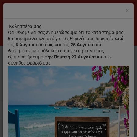
(+30) 210 2796031
Cl
×
modal
title
Αποκλειστικά γνήσια ανταλλακτικά
Καλησπέρα σας,
Θα θέλαμε να σας ενημερώσουμε ότι το κατάστημά μας
Σύνδεση
Εγγραφή
Εταιρεία
Επικοινωνία
θα παραμείνει κλειστό για τις θερινές μας διακοπές
από
τις 6 Αυγούστου έως και τις 26 Αυγούστου.
Θα είμαστε και πάλι κοντά σας, έτοιμοι να σας
εξυπηρετήσουμε,
την Πέμπτη 27 Αυγούστου
στο
σύνηθες ωράριό μας.
0
MENU
Ανταλλακτικά ηλεκτρικών συσκευών
Home
Efba