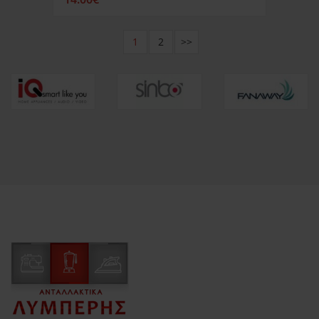
1
2
>>