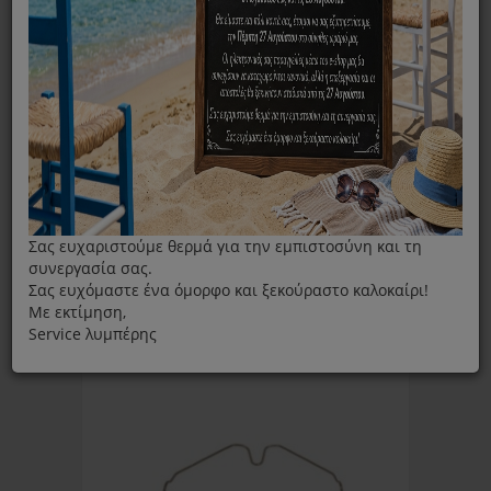
Ταξινόμηση ανά:
Εμφάνιση
Σας ευχαριστούμε θερμά για την εμπιστοσύνη και τη
συνεργασία σας.
Σας ευχόμαστε ένα όμορφο και ξεκούραστο καλοκαίρι!
Με εκτίμηση,
Service λυμπέρης