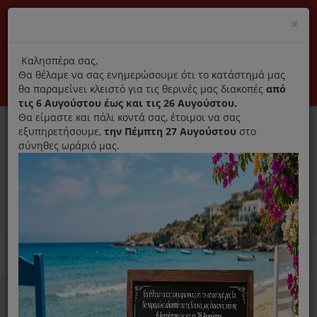
(+30) 210 2796031
Cl
×
modal
title
Αποκλειστικά γνήσια ανταλλακτικά
Καλησπέρα σας,
Θα θέλαμε να σας ενημερώσουμε ότι το κατάστημά μας
Σύνδεση
Εγγραφή
Εταιρεία
Επικοινωνία
θα παραμείνει κλειστό για τις θερινές μας διακοπές
από
τις 6 Αυγούστου έως και τις 26 Αυγούστου.
Θα είμαστε και πάλι κοντά σας, έτοιμοι να σας
εξυπηρετήσουμε,
την Πέμπτη 27 Αυγούστου
στο
σύνηθες ωράριό μας.
0
MENU
Ανταλλακτικά ηλεκτρικών συσκευών
Home
Seb