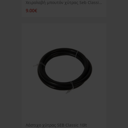
Χειρολαβή μπουτόν χύτρας Seb Classic μαύρη
9.00€
Λάστιχο χύτρας SEB Classic 10lt