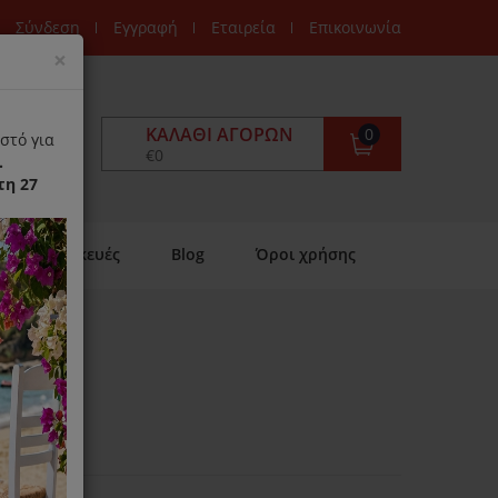
Σύνδεση
Εγγραφή
Εταιρεία
Επικοινωνία
Close
×
ΚΑΛΆΘΙ ΑΓΟΡΏΝ
0
στό για
€0
.
τη 27
Επισκευές
Blog
Όροι χρήσης