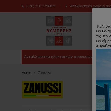
(+30) 210 2796031
Αποκλειστικά γνήσια α
moda
title
Καλησπέ
Θα θέλαμ
τις θερι
Θα είμασ
Αυγούσ
Ανταλλακτικά ηλεκτρικών συσκευών
Home
Zanussi