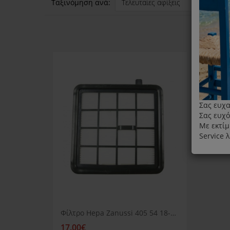
Ταξινόμηση ανά:
Σας ευχα
Σας ευχό
Με εκτίμ
Service 
Φίλτρο Hepa Zanussi 405 54 18-79/4
17.00€