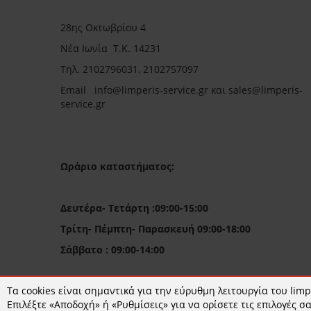
28ης Οκτωβρίου 4
Νέα Ιωνία Τ.Κ. 14231
Τηλ.
2102796031, 2102757097
Email in
fo@limperis-service.gr και sales@limperis-
service.gr
Ωράριο καταστήματος:
Δευτέρα- Τετάρτη :09:00-15:00
Τρίτη- Πέμπτη- Παρασκευή 09:00-18:00
Σάββατο : 09:00-14:00
Τα cookies είναι σημαντικά για την εύρυθμη λειτουργία του limpe
Επιλέξτε «Αποδοχή» ή «Ρυθμίσεις» για να ορίσετε τις επιλογές σα