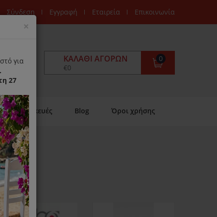
Σύνδεση
Εγγραφή
Εταιρεία
Επικοινωνία
Close
×
ΚΑΛΆΘΙ ΑΓΟΡΏΝ
0
στό για
€0
.
τη 27
Επισκευές
Blog
Όροι χρήσης