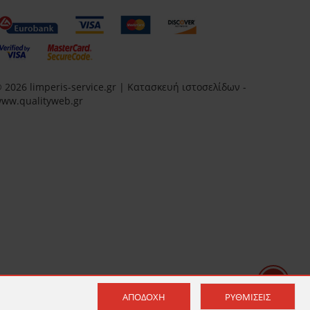
 2026 limperis-service.gr | Κατασκευή ιστοσελίδων -
ww.qualityweb.gr
ΑΠΟΔΟΧΉ
ΡΥΘΜΊΣΕΙΣ