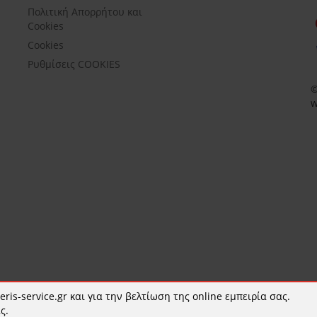
Πολιτική Απορρήτου και
Cookies
Cookies
Ρυθμίσεις COOKIES
©
w
ris-service.gr και για την βελτίωση της online εμπειρία σας.
ς.