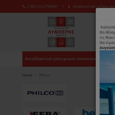
(+30) 210 2796031
Αποκλειστικά γνήσια α
moda
title
Καλησπέ
Θα θέλαμ
τις θερι
Θα είμασ
Αυγούσ
Ανταλλακτικά ηλεκτρικών συσκευών
Home
Philco