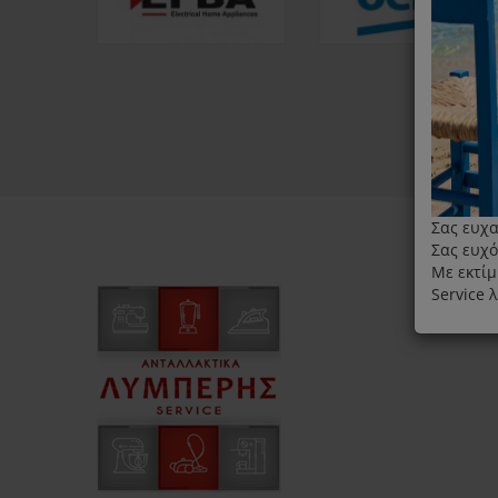
Σας ευχα
Σας ευχό
Με εκτίμ
Service 