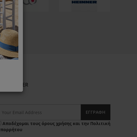
NEWSLETTER
ΕΓΓΡΑΦΉ
Αποδέχομαι τους
όρους χρήσης
και την
Πολιτική
Απορρήτου