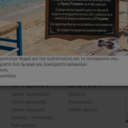
ριστούμε θερμά για την εμπιστοσύνη και τη συνεργασία σας.
μαστε ένα όμορφο και ξεκούραστο καλοκαίρι!
ηση,
λυμπέρης
ΧΡΗΣΙΜΑ
ΣΧΕΤΙΚΑ
Τρόποι παραγγελίας
Εταιρεία
Τρόποι αποστολής
Επικοινωνία
Τρόποι πληρωμής
Καλάθι αγορών
Εγγυήση - Επιστροφές
Όροι χρήσης