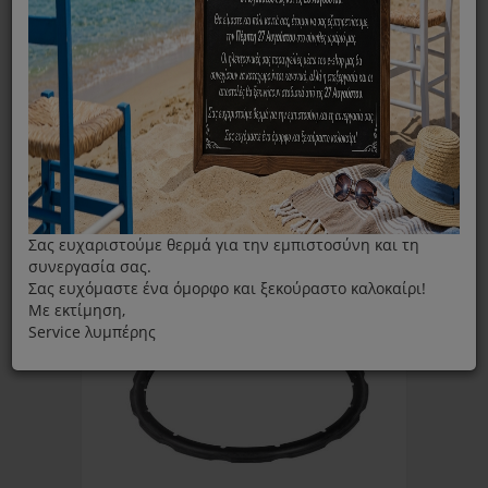
ΦΊΛΤΡΑ
Ταξινόμηση ανά:
Εμφάνιση:
Σας ευχαριστούμε θερμά για την εμπιστοσύνη και τη
συνεργασία σας.
Σας ευχόμαστε ένα όμορφο και ξεκούραστο καλοκαίρι!
Με εκτίμηση,
Service λυμπέρης