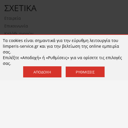
ΣΧΕΤΙΚΑ
Εταιρεία
Επικοινωνία
Καλάθι αγορών
Τα cookies είναι σημαντικά για την εύρυθμη λειτουργία του
NEWSLETTER
limperis-service.gr και για την βελτίωση της online εμπειρία
σας.
Επιλέξτε «Αποδοχή» ή «Ρυθμίσεις» για να ορίσετε τις επιλογές
σας.
ΕΓΓΡΑΦΉ
ΑΠΟΔΟΧΉ
ΡΥΘΜΊΣΕΙΣ
Αποδέχομαι τους
όρους χρήσης
και την
Πολιτική
Απορρήτου
© 2026 limperis-service.gr | Κατασκευή ιστοσελίδων -