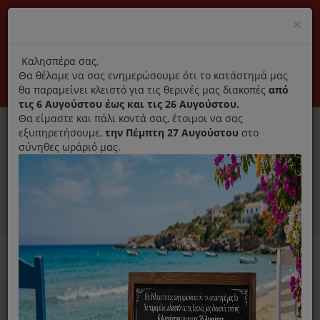
(+30) 210 2796031
Cl
×
modal
title
Αποκλειστικά γνήσια ανταλλακτικά
Καλησπέρα σας,
Θα θέλαμε να σας ενημερώσουμε ότι το κατάστημά μας
Σύνδεση
Εγγραφή
Εταιρεία
Επικοινωνία
θα παραμείνει κλειστό για τις θερινές μας διακοπές
από
τις 6 Αυγούστου έως και τις 26 Αυγούστου.
Θα είμαστε και πάλι κοντά σας, έτοιμοι να σας
εξυπηρετήσουμε,
την Πέμπτη 27 Αυγούστου
στο
σύνηθες ωράριό μας.
0
MENU
Ανταλλακτικά ηλεκτρικών συσκευών
Home
Χύτρα
Λάστιχα