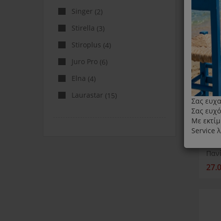
Singer
(2)
Stirella
(3)
Stiroplus
(4)
Juro Pro
(6)
Elna
(4)
Laurastar
(15)
Σας ευχα
Σας ευχό
Με εκτίμ
Service 
27.