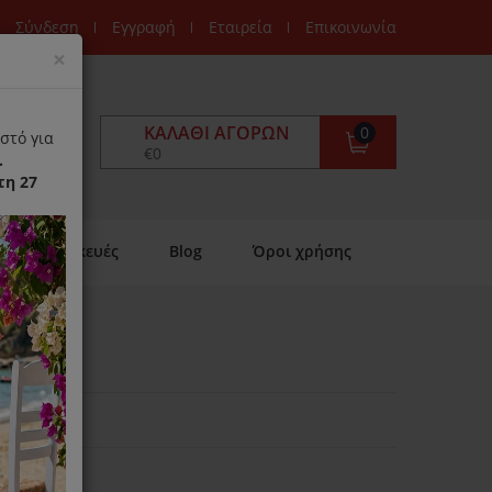
Σύνδεση
Εγγραφή
Εταιρεία
Επικοινωνία
Close
×
ΚΑΛΆΘΙ ΑΓΟΡΏΝ
0
στό για
€0
.
τη 27
Επισκευές
Blog
Όροι χρήσης