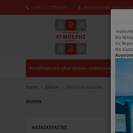
(+30) 210 2796031
Αποκλειστικά γνήσια α
moda
title
Καλησπέ
Θα θέλαμ
τις θερι
Θα είμασ
Αυγούσ
Ανταλλακτικά ηλεκτρικών συσκευών
Home
Σίδερο
Πανί Σιδερώματος
ΦΊΛΤΡΑ
Ταξινό
ΚΑΤΑΣΚΕΥΑΣΤΈΣ