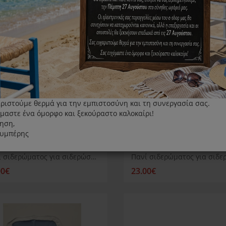
ριστούμε θερμά για την εμπιστοσύνη και τη συνεργασία σας.
μαστε ένα όμορφο και ξεκούραστο καλοκαίρι!
ηση,
λυμπέρης
Πανί σιδερώματος για σιδερώστρα Juro Pro Never Stop 2
00€
23.00€