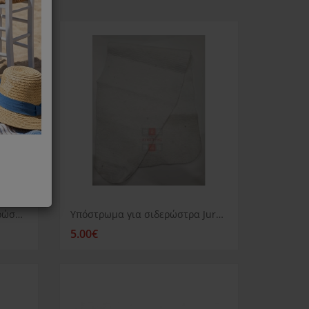
Πανί σιδερώματος για σιδερώστρα Fiorella
Υπόστρωμα για σιδερώστρα Juro Pro Starline
5.00€