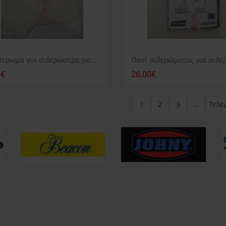
Υπόστρωμα για σιδερώστρα Juro Pro Hera
0€
26.00€
1
2
3
…
Τελε