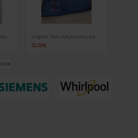
Πανί σιδερώματος για σιδερώστρα Stiroplus Prestige
Original Πανί σιδερώματος για Stiroplus 650/651/660
32.00€
υταία