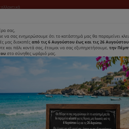
νταλλακτικά
l
ρα σας,
ε να σας ενημερώσουμε ότι το κατάστημά μας θα παραμείνει κλει
νές μας διακοπές
από τις 6 Αυγούστου έως και τις 26 Αυγούστου
τε και πάλι κοντά σας, έτοιμοι να σας εξυπηρετήσουμε,
την Πέμπ
του
στο σύνηθες ωράριό μας.
Αρχική
Laurastar
Παραλαβή- Παράδοση Κατ'οικον
μηση ανά:
Εμφάνιση: