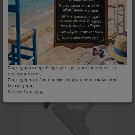
Πέλματα
ΦΊΛΤΡΑ
Ταξινόμηση ανά:
Εμφάνιση:
Σας ευχαριστούμε θερμά για την εμπιστοσύνη και τη
συνεργασία σας.
Σας ευχόμαστε ένα όμορφο και ξεκούραστο καλοκαίρι!
Με εκτίμηση,
Service λυμπέρης