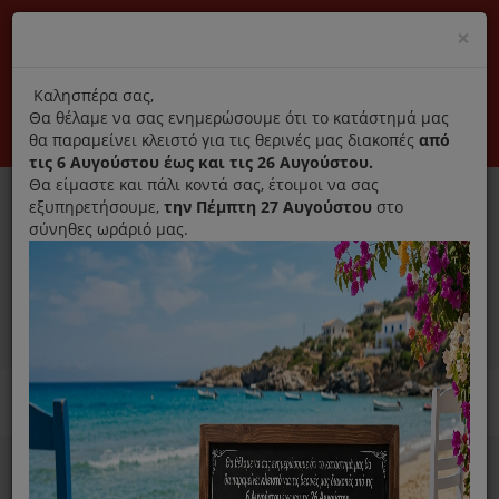
(+30) 210 2796031
Cl
×
modal
title
Αποκλειστικά γνήσια ανταλλακτικά
Καλησπέρα σας,
Θα θέλαμε να σας ενημερώσουμε ότι το κατάστημά μας
Σύνδεση
Εγγραφή
Εταιρεία
Επικοινωνία
θα παραμείνει κλειστό για τις θερινές μας διακοπές
από
τις 6 Αυγούστου έως και τις 26 Αυγούστου.
Θα είμαστε και πάλι κοντά σας, έτοιμοι να σας
εξυπηρετήσουμε,
την Πέμπτη 27 Αυγούστου
στο
σύνηθες ωράριό μας.
0
MENU
Ανταλλακτικά ηλεκτρικών συσκευών
Home
Σκούπα
Αξεσουάρ/ Ανταλλακτικά