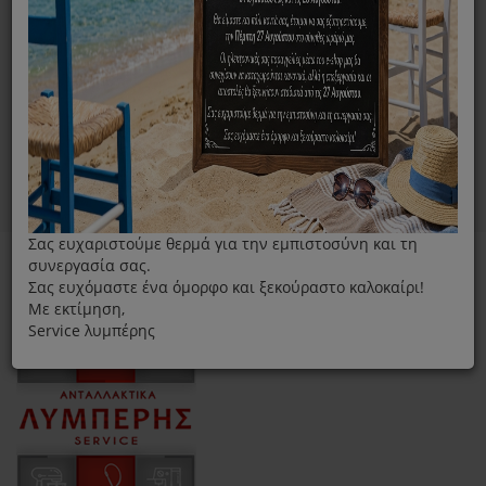
Πέλματα
Σας ευχαριστούμε θερμά για την εμπιστοσύνη και τη
συνεργασία σας.
Σας ευχόμαστε ένα όμορφο και ξεκούραστο καλοκαίρι!
Με εκτίμηση,
Service λυμπέρης