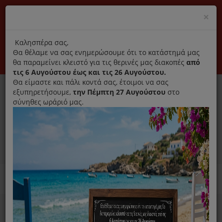
(+30) 210 2796031
Cl
×
modal
title
Αποκλειστικά γνήσια ανταλλακτικά
Καλησπέρα σας,
Θα θέλαμε να σας ενημερώσουμε ότι το κατάστημά μας
Σύνδεση
Εγγραφή
Εταιρεία
Επικοινωνία
θα παραμείνει κλειστό για τις θερινές μας διακοπές
από
τις 6 Αυγούστου έως και τις 26 Αυγούστου.
Θα είμαστε και πάλι κοντά σας, έτοιμοι να σας
εξυπηρετήσουμε,
την Πέμπτη 27 Αυγούστου
στο
σύνηθες ωράριό μας.
0
MENU
Ανταλλακτικά ηλεκτρικών συσκευών
Home
Σκούπα
Αξεσουάρ/ Ανταλλακτικά