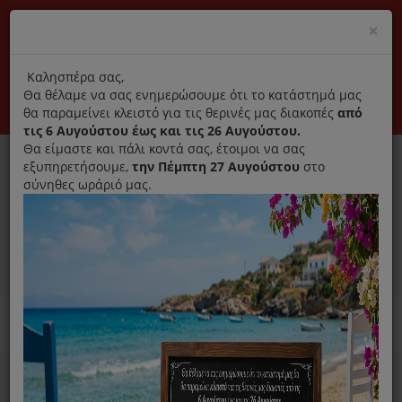
(+30) 210 2796031
Cl
×
modal
title
Αποκλειστικά γνήσια ανταλλακτικά
Καλησπέρα σας,
Θα θέλαμε να σας ενημερώσουμε ότι το κατάστημά μας
Σύνδεση
Εγγραφή
Εταιρεία
Επικοινωνία
θα παραμείνει κλειστό για τις θερινές μας διακοπές
από
τις 6 Αυγούστου έως και τις 26 Αυγούστου.
Θα είμαστε και πάλι κοντά σας, έτοιμοι να σας
εξυπηρετήσουμε,
την Πέμπτη 27 Αυγούστου
στο
σύνηθες ωράριό μας.
0
MENU
Ανταλλακτικά ηλεκτρικών συσκευών
Home
Καθαριστικό
Για Πλυντήριο Ρούχων