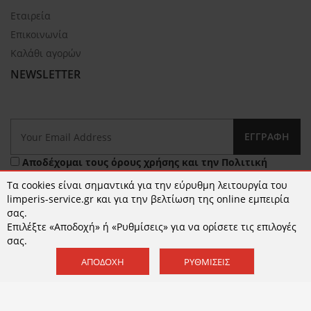
Εταιρεία
Επικοινωνία
Καλάθι αγορών
NEWSLETTER
ΕΓΓΡΑΦΉ
Αποδέχομαι τους
όρους χρήσης
και την
Πολιτική
Απορρήτου
Τα cookies είναι σημαντικά για την εύρυθμη λειτουργία του
limperis-service.gr και για την βελτίωση της online εμπειρία
σας.
Επιλέξτε «Αποδοχή» ή «Ρυθμίσεις» για να ορίσετε τις επιλογές
σας.
ΑΠΟΔΟΧΉ
ΡΥΘΜΊΣΕΙΣ
© 2026 limperis-service.gr | Κατασκευή ιστοσελίδων -
www.qualityweb.gr