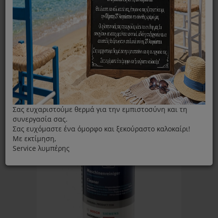
ΦΊΛΤΡΑ
Ταξινόμηση ανά:
Εμφάνιση:
Σας ευχαριστούμε θερμά για την εμπιστοσύνη και τη
συνεργασία σας.
Σας ευχόμαστε ένα όμορφο και ξεκούραστο καλοκαίρι!
Με εκτίμηση,
Service λυμπέρης