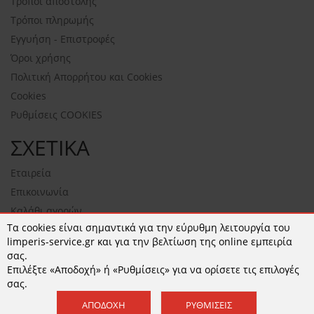
Τρόποι αποστολής
Τρόποι πληρωμής
Εγγυήση - Επιστροφές
Όροι χρήσης
Πολιτική Απορρήτου και Cookies
Cookies
Ρυθμίσεις COOKIES
ΣΧΕΤΙΚΑ
Εταιρεία
Επικοινωνία
Καλάθι αγορών
Τα cookies είναι σημαντικά για την εύρυθμη λειτουργία του
NEWSLETTER
limperis-service.gr και για την βελτίωση της online εμπειρία
σας.
Επιλέξτε «Αποδοχή» ή «Ρυθμίσεις» για να ορίσετε τις επιλογές
σας.
ΕΓΓΡΑΦΉ
ΑΠΟΔΟΧΉ
ΡΥΘΜΊΣΕΙΣ