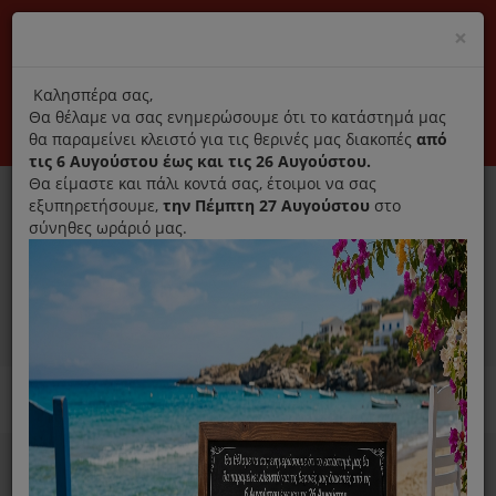
(+30) 210 2796031
Cl
×
modal
title
Αποκλειστικά γνήσια ανταλλακτικά
Καλησπέρα σας,
Θα θέλαμε να σας ενημερώσουμε ότι το κατάστημά μας
Σύνδεση
Εγγραφή
Εταιρεία
Επικοινωνία
θα παραμείνει κλειστό για τις θερινές μας διακοπές
από
τις 6 Αυγούστου έως και τις 26 Αυγούστου.
Θα είμαστε και πάλι κοντά σας, έτοιμοι να σας
εξυπηρετήσουμε,
την Πέμπτη 27 Αυγούστου
στο
σύνηθες ωράριό μας.
0
MENU
Ανταλλακτικά ηλεκτρικών συσκευών
Home
Καθαριστικό
Για Πλυντήριο Ρούχων