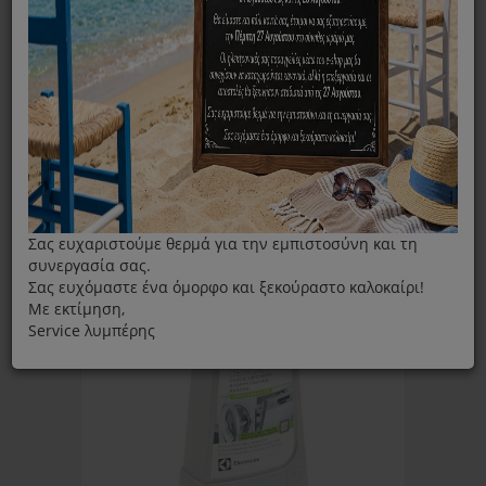
ΦΊΛΤΡΑ
Ταξινόμηση ανά:
Εμφάνιση:
Σας ευχαριστούμε θερμά για την εμπιστοσύνη και τη
συνεργασία σας.
Σας ευχόμαστε ένα όμορφο και ξεκούραστο καλοκαίρι!
Με εκτίμηση,
Service λυμπέρης