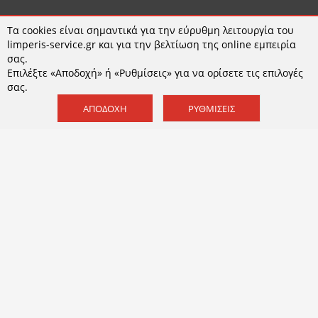
Τα cookies είναι σημαντικά για την εύρυθμη λειτουργία του
limperis-service.gr και για την βελτίωση της online εμπειρία
σας.
ΧΡΗΣΙΜΑ
Επιλέξτε «Αποδοχή» ή «Ρυθμίσεις» για να ορίσετε τις επιλογές
σας.
Τρόποι παραγγελίας
ΑΠΟΔΟΧΉ
ΡΥΘΜΊΣΕΙΣ
Τρόποι αποστολής
Τρόποι πληρωμής
Εγγυήση - Επιστροφές
Όροι χρήσης
Πολιτική Απορρήτου και Cookies
Cookies
Ρυθμίσεις COOKIES
ΣΧΕΤΙΚΑ
Εταιρεία
Επικοινωνία