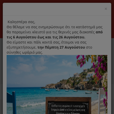
(+30) 210 2796031
Cl
×
modal
title
Αποκλειστικά γνήσια ανταλλακτικά
Καλησπέρα σας,
Θα θέλαμε να σας ενημερώσουμε ότι το κατάστημά μας
Σύνδεση
Εγγραφή
Εταιρεία
Επικοινωνία
θα παραμείνει κλειστό για τις θερινές μας διακοπές
από
τις 6 Αυγούστου έως και τις 26 Αυγούστου.
Θα είμαστε και πάλι κοντά σας, έτοιμοι να σας
εξυπηρετήσουμε,
την Πέμπτη 27 Αυγούστου
στο
σύνηθες ωράριό μας.
0
MENU
Ανταλλακτικά ηλεκτρικών συσκευών
Home
Izzy