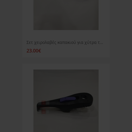
Σετ χειρολαβές καπακιού για χύτρα ταχύτητος Izzy Fast & easy
23.00€