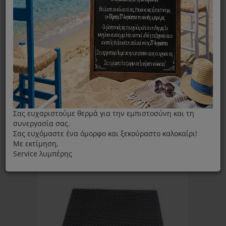
Ταξινόμηση ανά:
Εμφάνιση
Σας ευχαριστούμε θερμά για την εμπιστοσύνη και τη
συνεργασία σας.
Σας ευχόμαστε ένα όμορφο και ξεκούραστο καλοκαίρι!
Με εκτίμηση,
Service λυμπέρης