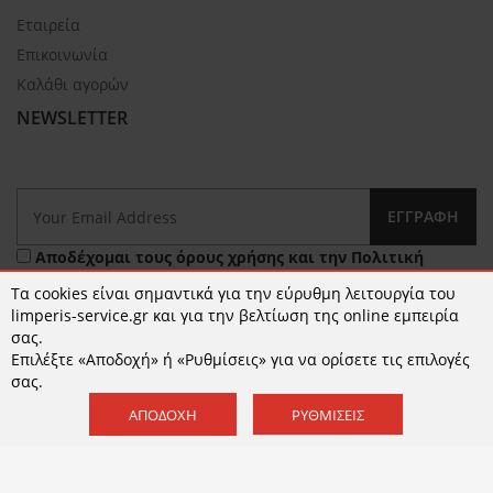
Εταιρεία
Επικοινωνία
Καλάθι αγορών
NEWSLETTER
ΕΓΓΡΑΦΉ
Αποδέχομαι τους
όρους χρήσης
και την
Πολιτική
Απορρήτου
Τα cookies είναι σημαντικά για την εύρυθμη λειτουργία του
limperis-service.gr και για την βελτίωση της online εμπειρία
σας.
Επιλέξτε «Αποδοχή» ή «Ρυθμίσεις» για να ορίσετε τις επιλογές
σας.
ΑΠΟΔΟΧΉ
ΡΥΘΜΊΣΕΙΣ
© 2026 limperis-service.gr | Κατασκευή ιστοσελίδων -
www.qualityweb.gr