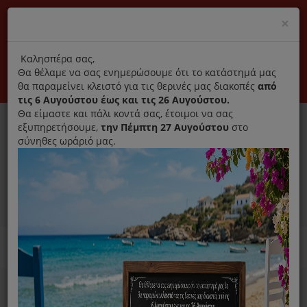
(+30) 210 2796031
Cl
×
modal
title
Αποκλειστικά γνήσια ανταλλακτικά
Καλησπέρα σας,
Θα θέλαμε να σας ενημερώσουμε ότι το κατάστημά μας
Σύνδεση
Εγγραφή
Εταιρεία
Επικοινωνία
θα παραμείνει κλειστό για τις θερινές μας διακοπές
από
τις 6 Αυγούστου έως και τις 26 Αυγούστου.
Θα είμαστε και πάλι κοντά σας, έτοιμοι να σας
εξυπηρετήσουμε,
την Πέμπτη 27 Αυγούστου
στο
σύνηθες ωράριό μας.
0
MENU
Ανταλλακτικά ηλεκτρικών συσκευών
Home
Καθαριστικό
Για Πλυντήριο Ρούχων