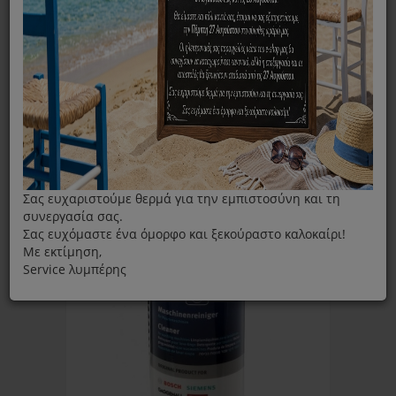
ΦΊΛΤΡΑ
Ταξινόμηση ανά:
Εμφάνιση:
Σας ευχαριστούμε θερμά για την εμπιστοσύνη και τη
συνεργασία σας.
Σας ευχόμαστε ένα όμορφο και ξεκούραστο καλοκαίρι!
Με εκτίμηση,
Service λυμπέρης